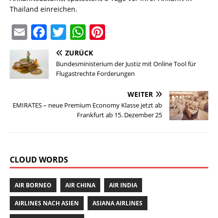
Thailand einreichen.
E
F
T
W
Pi
m
a
w
h
n
ZURÜCK
ai
c
it
at
te
Bundesministerium der Justiz mit Online Tool für
l
e
te
s
re
Flugastrechte Forderungen
b
r
A
st
WEITER
o
p
EMIRATES – neue Premium Economy Klasse jetzt ab
Frankfurt ab 15. Dezember 25
o
p
k
CLOUD WORDS
AIR BORNEO
AIR CHINA
AIR INDIA
AIRLINES NACH ASIEN
ASIANA AIRLINES