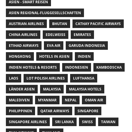
ASIEN - SMART REISEN
ASIEN REGIONAL-FLUGGESELLSCHAFTEN
AUSTRIAN AIRLINES
BHUTAN
CATHAY PACIFIC AIRWAYS
CHINA AIRLINES
EDELWEISS
EMIRATES
ETIHAD AIRWAYS
EVA AIR
GARUDA INDONESIA
HONGKONG
HOTELS IN ASIEN
INDIEN
INDIEN HOTELS & RESORTS
INDONESIEN
KAMBODSCHA
LAOS
LOT POLISH AIRLINES
LUFTHANSA
LÄNDER ASIEN
MALAYSIA
MALAYSIA HOTELS
MALEDIVEN
MYANMAR
NEPAL
OMAN AIR
PHILIPPINEN
QATAR AIRWAYS
SINGAPORE
SINGAPORE AIRLINES
SRI LANKA
SWISS
TAIWAN