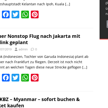
H
k
D
i
(
eshauptstadt Kelantan nach Ipoh, Kuala
[…]
N
n
ü
E
F
T
W
Pi
f
n
m
a
w
h
nt
ai
c
itt
at
er
l
e
er
s
e
er Nonstop Flug nach Jakarta mit
ilink geplant
b
A
st
/07/2019
admin
0
o
p
ink (Indonesien, Tochter von Garuda Indonesia) plant ab
o
p
er nach Frankfurt zu fliegen. Derzeit ist noch nicht
k
nnt an welchen Tagen diese neue Strecke geflogen
[…]
E
F
T
W
Pi
m
a
w
h
nt
ai
c
itt
at
er
l
e
er
s
e
 KBZ – Myanmar – sofort buchen &
ket kaufen