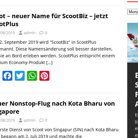
ai
c
itt
at
er
l
e
er
s
e
ot – neuer Name für ScootBiz – jetzt
otPlus
b
A
st
/08/2019
admin
0
o
p
. September 2019 wird “ScootBiz” in ScootPlus
o
p
nannt. Diese Namensänderung soll besser darstellen,
k
ie an Bord erleben werden. ScootPlus entspricht einem
ium Economy-Produkt
[…]
E
F
T
W
Pi
m
a
w
h
nt
ai
c
itt
at
er
l
e
er
s
e
er Nonstop-Flug nach Kota Bharu von
L
gapore
b
A
st
E
K
Q
/08/2019
admin
0
R
o
p
(
2
H
b
W
e
F
rste Dienst von Scoot von Singapur (SIN) nach Kota Bharu
o
p
h
A
d
e
m
 begann am 2. Juli 2019 und machte die