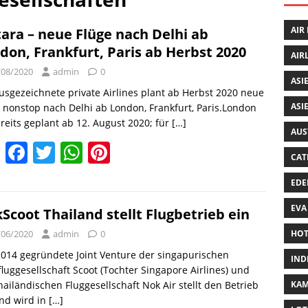
AIR
tara – neue Flüge nach Delhi ab
don, Frankfurt, Paris ab Herbst 2020
AIR
/08/2020
admin
0
ASI
usgezeichnete private Airlines plant ab Herbst 2020 neue
ASI
 nonstop nach Delhi ab London, Frankfurt, Paris.London
ereits geplant ab 12. August 2020; für
[…]
AUS
E
F
T
W
Pi
CAT
m
a
w
h
nt
EDE
ai
c
itt
at
er
EVA
l
e
er
s
e
Scoot Thailand stellt Flugbetrieb ein
b
A
st
/06/2020
admin
0
HOT
o
p
014 gegründete Joint Venture der singapurischen
IND
gfluggesellschaft Scoot (Tochter Singapore Airlines) und
o
p
hailändischen Fluggesellschaft Nok Air stellt den Betrieb
KA
k
nd wird in
[…]