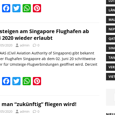
LOT
E
F
T
W
Pi
LÄN
m
a
w
h
nt
MAL
ai
c
itt
at
er
NEP
l
e
er
s
e
teigen am Singapore Flughafen ab
i 2020 wieder erlaubt
b
A
st
QAT
/05/2020
admin
0
o
p
SIN
AAS (Civil Aviation Authority of Singapore) gibt bekannt
o
p
TAI
er Flughafen Singapore ab dem 02. Juni 20 schrittweise
k
r für Umsteige-Flugverbindungen geöffnet wird. Derzeit
VER
VIE
E
F
T
W
Pi
m
a
w
h
nt
ai
c
itt
at
er
l
e
er
s
e
 man “zukünftig” fliegen wird!
b
A
st
/05/2020
admin
0
NEU