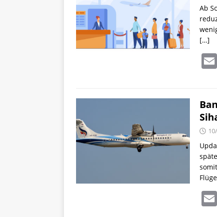
Ab So
reduz
weni
[…]
Ban
Sih
10
Updat
späte
somit
Flüg