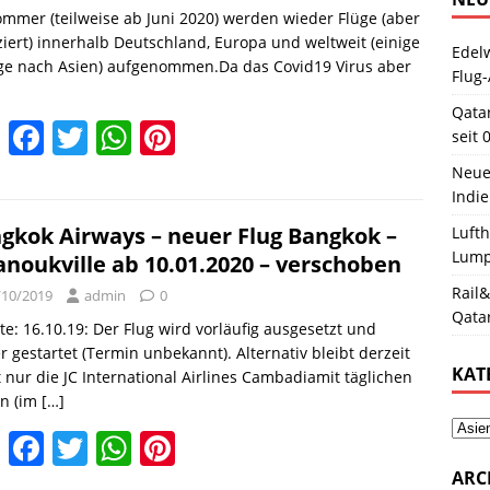
o
p
mmer (teilweise ab Juni 2020) werden wieder Flüge (aber
iert) innerhalb Deutschland, Europa und weltweit (einige
o
p
Edelw
ge nach Asien) aufgenommen.Da das Covid19 Virus aber
Flug-
k
Qata
E
F
T
W
Pi
seit 
m
a
w
h
nt
Neue
ai
c
itt
at
er
Indie
l
e
er
s
e
gkok Airways – neuer Flug Bangkok –
Luft
Lum
anoukville ab 10.01.2020 – verschoben
b
A
st
Rail&
/10/2019
admin
0
o
p
Qata
e: 16.10.19: Der Flug wird vorläufig ausgesetzt und
o
p
r gestartet (Termin unbekannt). Alternativ bleibt derzeit
k
KAT
 nur die JC International Airlines Cambadiamit täglichen
en (im
[…]
E
F
T
W
Pi
m
a
w
h
nt
ARC