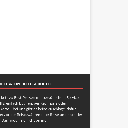
ELL & EINFACH GEBUCHT
ickets zu Best-Preisen mit persönlichem Service,
ll & einfach buchen, per Rechnung oder
karte – bei uns gibt es keine Zuschläge, dafür
ce: vor der Reise, während der Reise und nach der
 Das finden Sie nicht online.