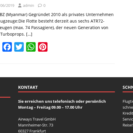
b
A
st
/06/2019
admin
0
o
p
KBZ (Myanmar) Gegründet 2010 als privates Unternehmen
o
p
lugzeuge:Die Flotte besteht derzeit aus sechs ATR72-
k
eugen (max. 74 Passagiere), der neuen Generation von
 Turboprops.
[…]
E
F
T
W
Pi
m
a
w
h
nt
ai
c
itt
at
er
l
e
er
s
e
b
A
st
KONTAKT
SCHN
o
p
o
p
Sie erreichen uns telefonisch oder persönlich
Flugt
Montag – Freitag 09.00 – 17.00 Uhr
schne
k
Kredit
Airways Travel GmbH
Servi
Mannheimer-Str. 73
Reise!
60327 Frankfurt