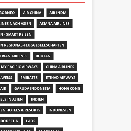
 BORNEO
AIR CHINA
AIR INDIA
LINES NACH ASIEN
ASIANA AIRLINES
EN - SMART REISEN
EN REGIONAL-FLUGGESELLSCHAFTEN
TRIAN AIRLINES
BHUTAN
HAY PACIFIC AIRWAYS
CHINA AIRLINES
LWEISS
EMIRATES
ETIHAD AIRWAYS
 AIR
GARUDA INDONESIA
HONGKONG
ELS IN ASIEN
INDIEN
IEN HOTELS & RESORTS
INDONESIEN
MBODSCHA
LAOS