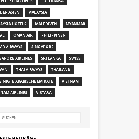
 POLISH AIRLINES
LUFTHANSA
DER ASIEN
MALAYSIA
AYSIA HOTELS
MALEDIVEN
MYANMAR
AL
OMAN AIR
PHILIPPINEN
AR AIRWAYS
SINGAPORE
GAPORE AIRLINES
SRI LANKA
SWISS
WAN
THAI AIRWAYS
THAILAND
EINIGTE ARABISCHE EMIRATE
VIETNAM
TNAM AIRLINES
VISTARA
ESTE BEITRÄGE