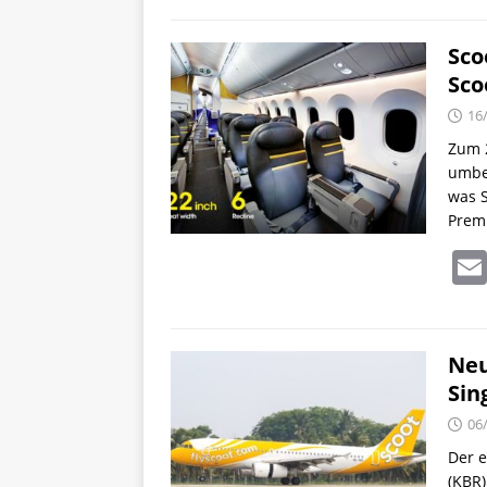
Sco
Sco
16
Zum 2
umbe
was S
Prem
Neu
Sin
06
Der e
(KBR)