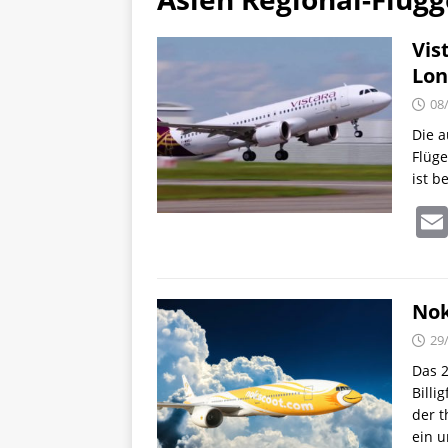
Vis
Lon
08
Die a
Flüge
ist b
Nok
29
Das 2
Billi
der t
ein u