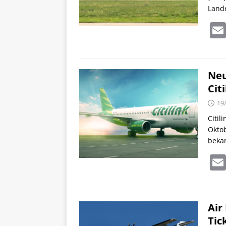
Land
Neu
Cit
19
Citil
Oktob
beka
Air
Tic