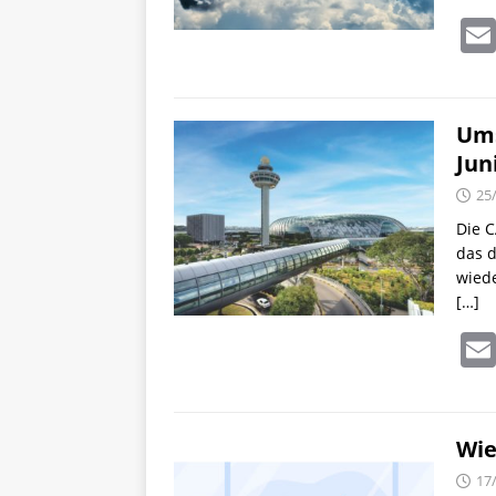
Ums
Jun
25
Die C
das d
wiede
[…]
Wie
17