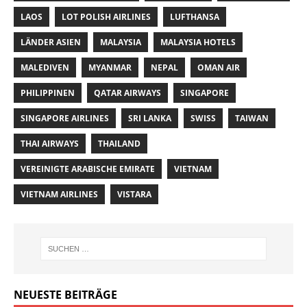
LAOS
LOT POLISH AIRLINES
LUFTHANSA
LÄNDER ASIEN
MALAYSIA
MALAYSIA HOTELS
MALEDIVEN
MYANMAR
NEPAL
OMAN AIR
PHILIPPINEN
QATAR AIRWAYS
SINGAPORE
SINGAPORE AIRLINES
SRI LANKA
SWISS
TAIWAN
THAI AIRWAYS
THAILAND
VEREINIGTE ARABISCHE EMIRATE
VIETNAM
VIETNAM AIRLINES
VISTARA
NEUESTE BEITRÄGE