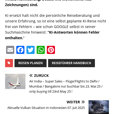
Zeichnungen) sind.
KI ersetzt halt nicht die persönliche Reiseberatung und
unsere Erfahrung, so ist eine selbst geplante KI-Reise nicht
frei von Fehlern – wie schon GOOGLE selbst in seiner
Suchmaschine hinweist:
“KI-Antworten können Fehler
enthalten.
“
E
F
T
W
Pi
m
a
w
h
n
ai
c
it
at
te
REISEN PLANEN
REISEFÜHRER HANDBUCH
l
e
te
s
re
ZURÜCK
b
r
A
st
Air India – Super Sales – Flüge/Flights to Delhi /
Mumbai / Bangalore nur buchbar bis 23. Mai 25 /
o
p
only buying till 23rd May 25 !
o
p
WEITER
k
Aktuelle Vulkan Situation in Indonesien 07. Juli 2025