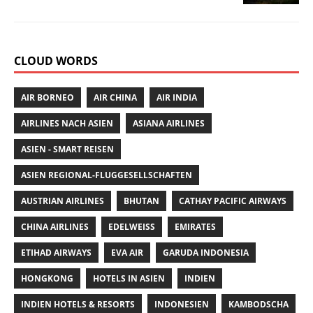
CLOUD WORDS
AIR BORNEO
AIR CHINA
AIR INDIA
AIRLINES NACH ASIEN
ASIANA AIRLINES
ASIEN - SMART REISEN
ASIEN REGIONAL-FLUGGESELLSCHAFTEN
AUSTRIAN AIRLINES
BHUTAN
CATHAY PACIFIC AIRWAYS
CHINA AIRLINES
EDELWEISS
EMIRATES
ETIHAD AIRWAYS
EVA AIR
GARUDA INDONESIA
HONGKONG
HOTELS IN ASIEN
INDIEN
INDIEN HOTELS & RESORTS
INDONESIEN
KAMBODSCHA