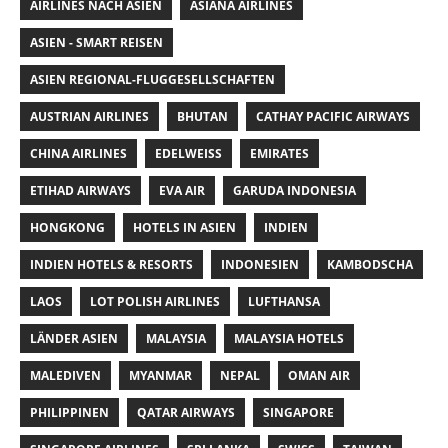
AIRLINES NACH ASIEN
ASIANA AIRLINES
ASIEN - SMART REISEN
ASIEN REGIONAL-FLUGGESELLSCHAFTEN
AUSTRIAN AIRLINES
BHUTAN
CATHAY PACIFIC AIRWAYS
CHINA AIRLINES
EDELWEISS
EMIRATES
ETIHAD AIRWAYS
EVA AIR
GARUDA INDONESIA
HONGKONG
HOTELS IN ASIEN
INDIEN
INDIEN HOTELS & RESORTS
INDONESIEN
KAMBODSCHA
LAOS
LOT POLISH AIRLINES
LUFTHANSA
LÄNDER ASIEN
MALAYSIA
MALAYSIA HOTELS
MALEDIVEN
MYANMAR
NEPAL
OMAN AIR
PHILIPPINEN
QATAR AIRWAYS
SINGAPORE