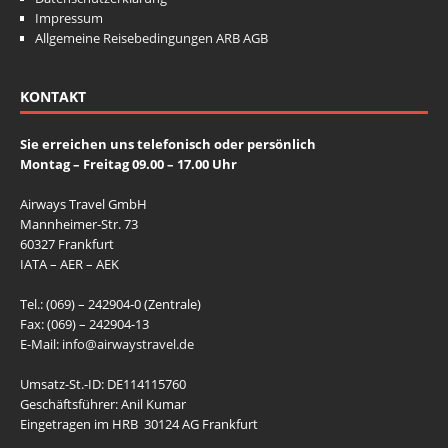
o
p
k
k
Impressum
k
Allgemeine Reisebedingungen ARB AGB
KONTAKT
Sie erreichen uns telefonisch oder persönlich
Montag – Freitag 09.00 – 17.00 Uhr
Airways Travel GmbH
Mannheimer-Str. 73
60327 Frankfurt
IATA – AER – AEK
Tel.: (069) – 242904-0 (Zentrale)
Fax: (069) – 242904-13
E-Mail:
info@airwaystravel.de
Umsatz-St.-ID: DE114115760
Geschäftsführer: Anil Kumar
Eingetragen im HRB 30124 AG Frankfurt