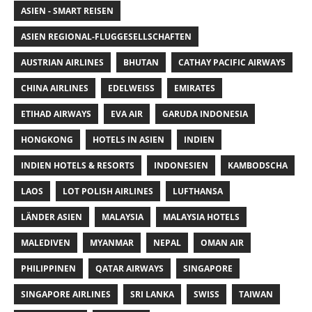
ASIEN - SMART REISEN
ASIEN REGIONAL-FLUGGESELLSCHAFTEN
AUSTRIAN AIRLINES
BHUTAN
CATHAY PACIFIC AIRWAYS
CHINA AIRLINES
EDELWEISS
EMIRATES
ETIHAD AIRWAYS
EVA AIR
GARUDA INDONESIA
HONGKONG
HOTELS IN ASIEN
INDIEN
INDIEN HOTELS & RESORTS
INDONESIEN
KAMBODSCHA
LAOS
LOT POLISH AIRLINES
LUFTHANSA
LÄNDER ASIEN
MALAYSIA
MALAYSIA HOTELS
MALEDIVEN
MYANMAR
NEPAL
OMAN AIR
PHILIPPINEN
QATAR AIRWAYS
SINGAPORE
SINGAPORE AIRLINES
SRI LANKA
SWISS
TAIWAN