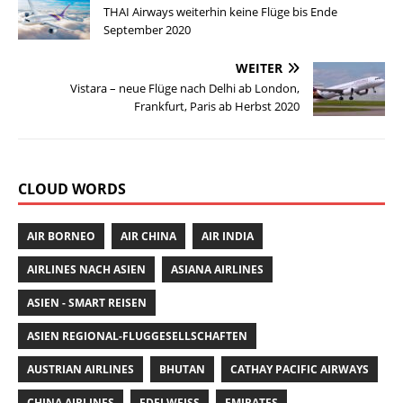
b
r
A
st
THAI Airways weiterhin keine Flüge bis Ende
September 2020
o
p
o
p
WEITER
Vistara – neue Flüge nach Delhi ab London,
k
Frankfurt, Paris ab Herbst 2020
CLOUD WORDS
AIR BORNEO
AIR CHINA
AIR INDIA
AIRLINES NACH ASIEN
ASIANA AIRLINES
ASIEN - SMART REISEN
ASIEN REGIONAL-FLUGGESELLSCHAFTEN
AUSTRIAN AIRLINES
BHUTAN
CATHAY PACIFIC AIRWAYS
CHINA AIRLINES
EDELWEISS
EMIRATES