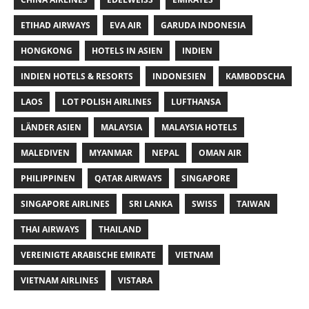
ETIHAD AIRWAYS
EVA AIR
GARUDA INDONESIA
HONGKONG
HOTELS IN ASIEN
INDIEN
INDIEN HOTELS & RESORTS
INDONESIEN
KAMBODSCHA
LAOS
LOT POLISH AIRLINES
LUFTHANSA
LÄNDER ASIEN
MALAYSIA
MALAYSIA HOTELS
MALEDIVEN
MYANMAR
NEPAL
OMAN AIR
PHILIPPINEN
QATAR AIRWAYS
SINGAPORE
SINGAPORE AIRLINES
SRI LANKA
SWISS
TAIWAN
THAI AIRWAYS
THAILAND
VEREINIGTE ARABISCHE EMIRATE
VIETNAM
VIETNAM AIRLINES
VISTARA