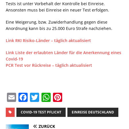
Tests ist unter Vorbehalt der Kontrolle bei Einreise.
Ansonsten muss bei Einreise ein neuer Test erfolgen.
Eine Weigerung, bzw. Zuwiderhandlung gegen diese
Anordnung kann bis zu 25.000 Euro Strafe nachziehen.
Link RKI Risiko-Länder – täglich aktualisiert
Link Liste der erlaubten Länder für die Anerkennung eines
Covid-19
PCR Test vor Rückreise – täglich aktualisiert
E
F
T
W
Pi
m
a
w
h
n
ai
c
it
at
te
COVID-19 TEST PFLICHT
EINREISE DEUTSCHLAND
l
e
te
s
re
ZURÜCK