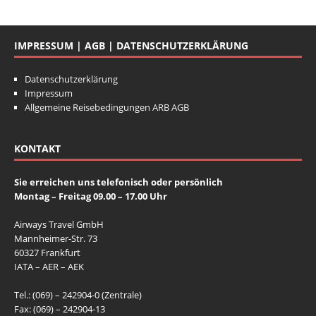
l
e
er
s
e
l
e
er
s
e
b
A
st
b
A
st
l
e
er
s
e
b
A
st
b
A
st
o
p
o
p
b
A
st
IMPRESSUM | AGB | DATENSCHUTZERKLÄRUNG
o
p
o
p
o
p
o
p
o
p
o
p
o
p
k
k
o
p
Datenschutzerklärung
Impressum
k
k
k
Allgemeine Reisebedingungen ARB AGB
KONTAKT
Sie erreichen uns telefonisch oder persönlich
Montag – Freitag 09.00 – 17.00 Uhr
Airways Travel GmbH
Mannheimer-Str. 73
60327 Frankfurt
IATA – AER – AEK
Tel.: (069) – 242904-0 (Zentrale)
Fax: (069) – 242904-13