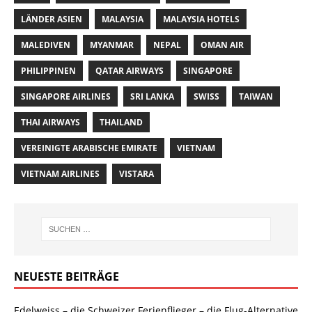
LÄNDER ASIEN
MALAYSIA
MALAYSIA HOTELS
MALEDIVEN
MYANMAR
NEPAL
OMAN AIR
PHILIPPINEN
QATAR AIRWAYS
SINGAPORE
SINGAPORE AIRLINES
SRI LANKA
SWISS
TAIWAN
THAI AIRWAYS
THAILAND
VEREINIGTE ARABISCHE EMIRATE
VIETNAM
VIETNAM AIRLINES
VISTARA
NEUESTE BEITRÄGE
Edelweiss – die Schweizer Ferienflieger – die Flug-Alternative