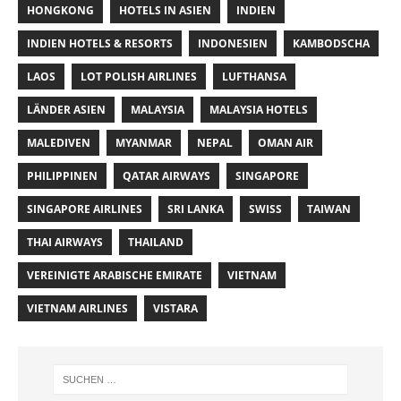
HONGKONG
HOTELS IN ASIEN
INDIEN
INDIEN HOTELS & RESORTS
INDONESIEN
KAMBODSCHA
LAOS
LOT POLISH AIRLINES
LUFTHANSA
LÄNDER ASIEN
MALAYSIA
MALAYSIA HOTELS
MALEDIVEN
MYANMAR
NEPAL
OMAN AIR
PHILIPPINEN
QATAR AIRWAYS
SINGAPORE
SINGAPORE AIRLINES
SRI LANKA
SWISS
TAIWAN
THAI AIRWAYS
THAILAND
VEREINIGTE ARABISCHE EMIRATE
VIETNAM
VIETNAM AIRLINES
VISTARA