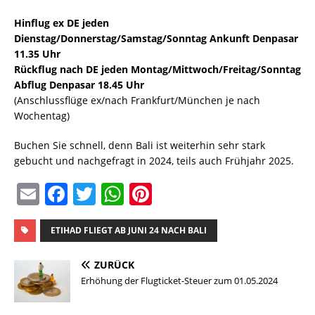
Hinflug ex DE jeden
Dienstag/Donnerstag/Samstag/Sonntag Ankunft Denpasar
11.35 Uhr
Rückflug nach DE jeden Montag/Mittwoch/Freitag/Sonntag
Abflug Denpasar 18.45 Uhr
(Anschlussflüge ex/nach Frankfurt/München je nach
Wochentag)
Buchen Sie schnell, denn Bali ist weiterhin sehr stark
gebucht und nachgefragt in 2024, teils auch Frühjahr 2025.
E
F
T
W
Pi
m
a
w
h
n
ai
c
it
at
te
ETIHAD FLIEGT AB JUNI 24 NACH BALI
l
e
te
s
re
ZURÜCK
b
r
A
st
Erhöhung der Flugticket-Steuer zum 01.05.2024
o
p