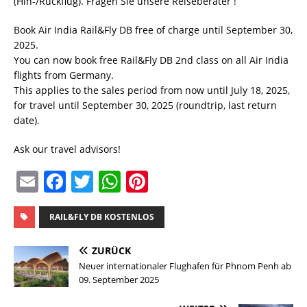
(Hin-/Rückflug). Fragen Sie unsere Reiseberater !
Book Air India Rail&Fly DB free of charge until September 30,
2025.
You can now book free Rail&Fly DB 2nd class on all Air India
flights from Germany.
This applies to the sales period from now until July 18, 2025,
for travel until September 30, 2025 (roundtrip, last return
date).
Ask our travel advisors!
E
F
T
W
Pi
m
a
w
h
n
ai
c
it
at
te
RAIL&FLY DB KOSTENLOS
l
e
te
s
re
ZURÜCK
b
r
A
st
Neuer internationaler Flughafen für Phnom Penh ab
09. September 2025
o
p