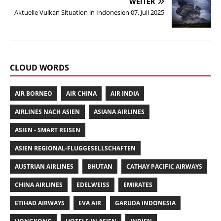
o
p
WEITER
Aktuelle Vulkan Situation in Indonesien 07. Juli 2025
k
CLOUD WORDS
AIR BORNEO
AIR CHINA
AIR INDIA
AIRLINES NACH ASIEN
ASIANA AIRLINES
ASIEN - SMART REISEN
ASIEN REGIONAL-FLUGGESELLSCHAFTEN
AUSTRIAN AIRLINES
BHUTAN
CATHAY PACIFIC AIRWAYS
CHINA AIRLINES
EDELWEISS
EMIRATES
ETIHAD AIRWAYS
EVA AIR
GARUDA INDONESIA