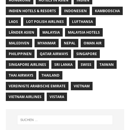
HONGKONG
HOTELS IN ASIEN
INDIEN
INDIEN HOTELS & RESORTS
INDONESIEN
KAMBODSCHA
LAOS
LOT POLISH AIRLINES
LUFTHANSA
LÄNDER ASIEN
MALAYSIA
MALAYSIA HOTELS
MALEDIVEN
MYANMAR
NEPAL
OMAN AIR
PHILIPPINEN
QATAR AIRWAYS
SINGAPORE
SINGAPORE AIRLINES
SRI LANKA
SWISS
TAIWAN
THAI AIRWAYS
THAILAND
VEREINIGTE ARABISCHE EMIRATE
VIETNAM
VIETNAM AIRLINES
VISTARA