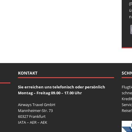
H
b
R
(
N
s
ü
S
n
KONTAKT
SCHN
Sie erreichen uns telefonisch oder persönlich
Flugt
Montag – Freitag 09.00 – 17.00 Uhr
schne
Kredit
Airways Travel GmbH
Servi
Mannheimer-Str. 73
Reise!
60327 Frankfurt
IATA – AER – AEK