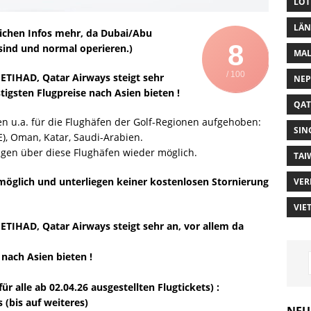
LOT
LÄN
lichen Infos mehr, da Dubai/Abu
8
sind und normal operieren.)
MAL
/ 100
ETIHAD, Qatar Airways steigt sehr
NEP
stigsten Flugpreise nach Asien bieten !
QAT
 u.a. für die Flughäfen der Golf-Regionen aufgehoben:
SIN
E), Oman, Katar, Saudi-Arabien.
gen über diese Flughäfen wieder möglich.
TAI
 möglich und unterliegen keiner kostenlosen Stornierung
VER
VIE
ETIHAD, Qatar Airways steigt sehr an, vor allem da
 nach Asien bieten !
r alle ab 02.04.26 ausgestellten Flugtickets) :
(bis auf weiteres)
NEU