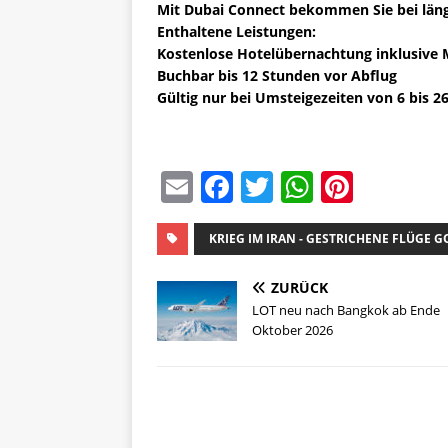
Mit Dubai Connect bekommen Sie bei läng
Enthaltene Leistungen:
Kostenlose Hotelübernachtung inklusive 
Buchbar bis 12 Stunden vor Abflug
Gültig nur bei Umsteigezeiten von 6 bis 2
E
F
T
W
Pi
m
a
w
h
n
ai
c
it
at
te
KRIEG IM IRAN - GESTRICHENE FLÜGE 
l
e
te
s
re
ZURÜCK
b
r
A
st
LOT neu nach Bangkok ab Ende
Oktober 2026
o
p
o
p
k