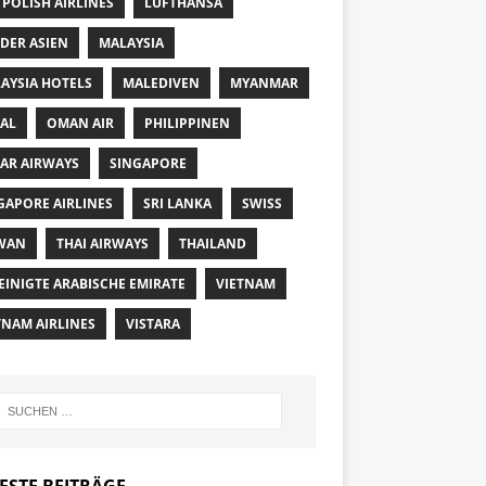
 POLISH AIRLINES
LUFTHANSA
DER ASIEN
MALAYSIA
AYSIA HOTELS
MALEDIVEN
MYANMAR
AL
OMAN AIR
PHILIPPINEN
AR AIRWAYS
SINGAPORE
GAPORE AIRLINES
SRI LANKA
SWISS
WAN
THAI AIRWAYS
THAILAND
EINIGTE ARABISCHE EMIRATE
VIETNAM
TNAM AIRLINES
VISTARA
ESTE BEITRÄGE