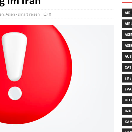
g im Iran
AIR
ien
,
Asien - smart reisen
0
AIR
ASI
ASI
AUS
CAT
EDE
EVA
HOT
IND
KA