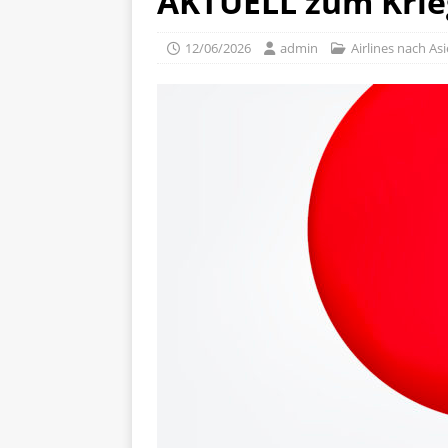
AKTUELL zum Krie
12/06/2026
admin
Airlines nach As