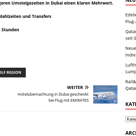
eren Umsteigezeiten in Dubai einen klaren Mehrwert.
Edelw
Mahlzeiten und Transfers
Flug-
6 Stunden
Qata
seit 
Neue
Indie
Luft
Lum
GOLF REGION
Rail&
WEITER
Qata
Hotelübernachtung in Dubai geschenkt
bei Flug mit EMIRATES
KAT
ARC