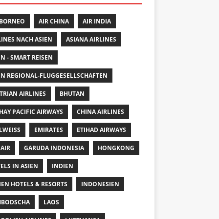
 BORNEO
AIR CHINA
AIR INDIA
LINES NACH ASIEN
ASIANA AIRLINES
EN - SMART REISEN
EN REGIONAL-FLUGGESELLSCHAFTEN
TRIAN AIRLINES
BHUTAN
HAY PACIFIC AIRWAYS
CHINA AIRLINES
LWEISS
EMIRATES
ETIHAD AIRWAYS
 AIR
GARUDA INDONESIA
HONGKONG
ELS IN ASIEN
INDIEN
IEN HOTELS & RESORTS
INDONESIEN
MBODSCHA
LAOS