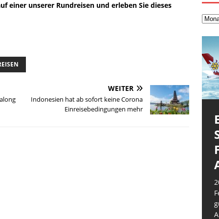
uf einer unserer Rundreisen und erleben Sie dieses
EISEN
WEITER
Halong
Indonesien hat ab sofort keine Corona
Einreisebedingungen mehr
5
2
F
5
4
F
u
a
k
6
g
N
A
Q
i
A
L