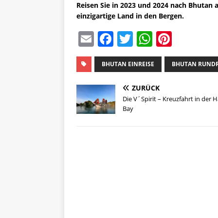
Reisen Sie in 2023 und 2024 nach Bhutan a
einzigartige Land in den Bergen.
E
F
T
W
Pi
m
a
w
h
n
ai
c
it
at
te
BHUTAN EINREISE
BHUTAN RUNDR
l
e
te
s
re
ZURÜCK
b
r
A
st
Die V´Spirit – Kreuzfahrt in der 
Bay
o
p
o
p
k