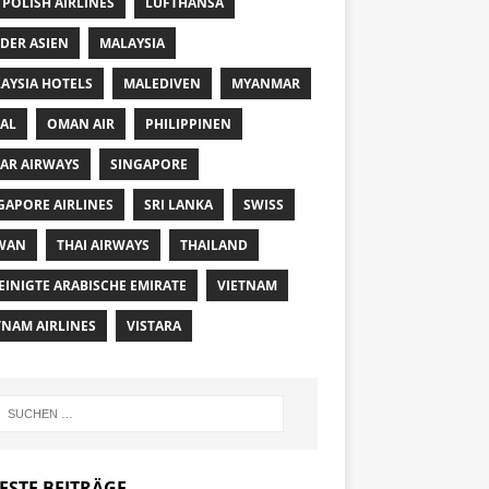
 POLISH AIRLINES
LUFTHANSA
DER ASIEN
MALAYSIA
AYSIA HOTELS
MALEDIVEN
MYANMAR
AL
OMAN AIR
PHILIPPINEN
AR AIRWAYS
SINGAPORE
GAPORE AIRLINES
SRI LANKA
SWISS
WAN
THAI AIRWAYS
THAILAND
EINIGTE ARABISCHE EMIRATE
VIETNAM
TNAM AIRLINES
VISTARA
ESTE BEITRÄGE