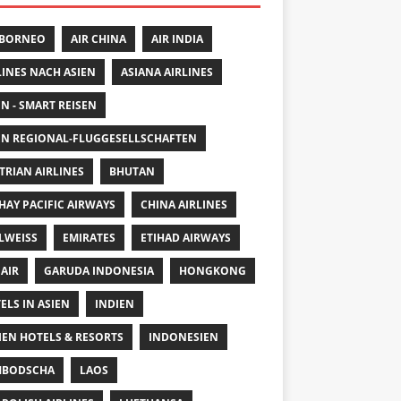
 BORNEO
AIR CHINA
AIR INDIA
LINES NACH ASIEN
ASIANA AIRLINES
EN - SMART REISEN
EN REGIONAL-FLUGGESELLSCHAFTEN
TRIAN AIRLINES
BHUTAN
HAY PACIFIC AIRWAYS
CHINA AIRLINES
LWEISS
EMIRATES
ETIHAD AIRWAYS
 AIR
GARUDA INDONESIA
HONGKONG
ELS IN ASIEN
INDIEN
IEN HOTELS & RESORTS
INDONESIEN
MBODSCHA
LAOS