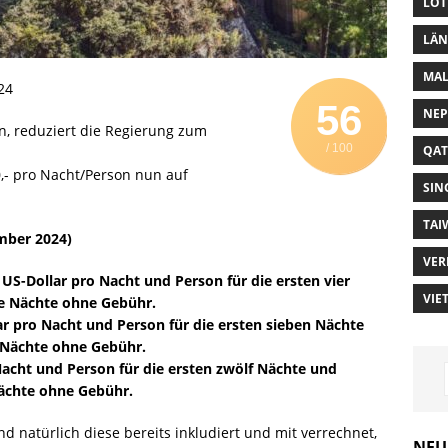
LOT
LÄN
MAL
24
56
NEP
, reduziert die Regierung zum
/ 100
QAT
,- pro Nacht/Person nun auf
SIN
TAI
ember 2024)
VER
 US-Dollar pro Nacht und Person für die ersten vier
VIE
re Nächte ohne Gebühr.
lar pro Nacht und Person für die ersten sieben Nächte
e Nächte ohne Gebühr.
Nacht und Person für die ersten zwölf Nächte und
Nächte ohne Gebühr.
d natürlich diese bereits inkludiert und mit verrechnet,
NEU