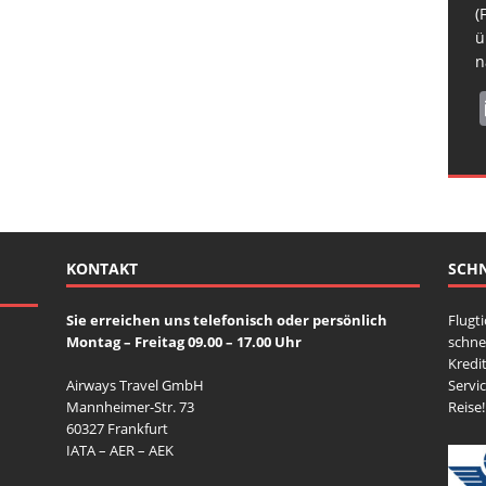
H
b
R
(
N
s
ü
S
n
KONTAKT
SCHN
Sie erreichen uns telefonisch oder persönlich
Flugt
Montag – Freitag 09.00 – 17.00 Uhr
schne
Kredit
Airways Travel GmbH
Servi
Mannheimer-Str. 73
Reise!
60327 Frankfurt
IATA – AER – AEK