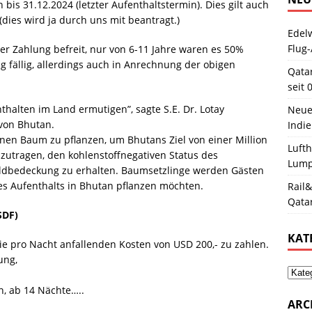
n bis 31.12.2024 (letzter Aufenthaltstermin). Dies gilt auch
(dies wird ja durch uns mit beantragt.)
Edelw
Flug-
er Zahlung befreit, nur von 6-11 Jahre waren es 50%
ag fällig, allerdings auch in Anrechnung der obigen
Qata
seit 
thalten im Land ermutigen”, sagte S.E. Dr. Lotay
Neue
von Bhutan.
Indie
inen Baum zu pflanzen, um Bhutans Ziel von einer Million
Luft
zutragen, den kohlenstoffnegativen Status des
Lum
ldbedeckung zu erhalten. Baumsetzlinge werden Gästen
res Aufenthalts in Bhutan pflanzen möchten.
Rail&
Qata
SDF)
KAT
e pro Nacht anfallenden Kosten von USD 200,- zu zahlen.
ung,
n, ab 14 Nächte…..
ARC