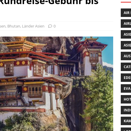
Rundreise-Gebühr bis
AIR
AIR
isen
,
Bhutan
,
Länder Asien
0
ASI
ASI
AUS
CAT
EDE
EVA
HOT
IND
KA