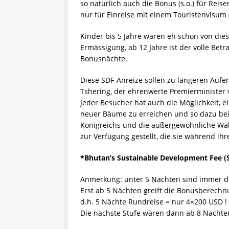
so natürlich auch die Bonus (s.o.) für Reise
nur für Einreise mit einem Touristenvisum 
Kinder bis 5 Jahre waren eh schon von dies
Ermässigung, ab 12 Jahre ist der volle Betr
Bonusnächte.
Diese SDF-Anreize sollen zu längeren Aufen
Tshering, der ehrenwerte Premierminister 
Jeder Besucher hat auch die Möglichkeit, e
neuer Bäume zu erreichen und so dazu bei
Königreichs und die außergewöhnliche Wa
zur Verfügung gestellt, die sie während ih
*Bhutan’s Sustainable Development Fee (
Anmerkung: unter 5 Nächten sind immer di
Erst ab 5 Nächten greift die Bonusberechn
d.h. 5 Nächte Rundreise = nur 4×200 USD !
Die nächste Stufe wären dann ab 8 Nächte