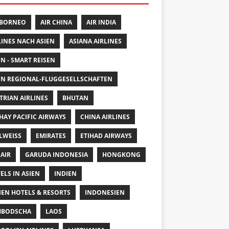
 BORNEO
AIR CHINA
AIR INDIA
LINES NACH ASIEN
ASIANA AIRLINES
EN - SMART REISEN
EN REGIONAL-FLUGGESELLSCHAFTEN
TRIAN AIRLINES
BHUTAN
HAY PACIFIC AIRWAYS
CHINA AIRLINES
LWEISS
EMIRATES
ETIHAD AIRWAYS
 AIR
GARUDA INDONESIA
HONGKONG
ELS IN ASIEN
INDIEN
IEN HOTELS & RESORTS
INDONESIEN
MBODSCHA
LAOS