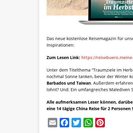
Das neue kostenlose Reisemagazin für unse
Inspirationen:
Zum Lesen Link:
https://reisebuero.mein
Unter dem Titelthema “Traumziele im Herbs
nochmal Sonne tanken, bevor der Winter k
Barbados und Taiwan
. Außerdem erfahren 
lohnt? Und: Ein umfangreiches Malediven S
Alle aufmerksamen Leser können, darübe
eine 14 tägige China Reise für 2 Personen !
E
F
T
W
Pi
m
a
w
h
n