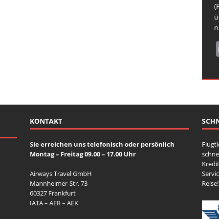
H
b
R
(
N
s
ü
S
n
KONTAKT
SCHN
Sie erreichen uns telefonisch oder persönlich
Flugt
Montag – Freitag 09.00 – 17.00 Uhr
schne
Kredit
Airways Travel GmbH
Servi
Mannheimer-Str. 73
Reise!
60327 Frankfurt
IATA – AER – AEK