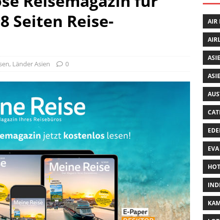
se Reisemagazin für
8 Seiten Reise-
AIR
AIR
ASI
isen
,
Länder Asien
0
ASI
AUS
CAT
EDE
EVA
HOT
IND
KA