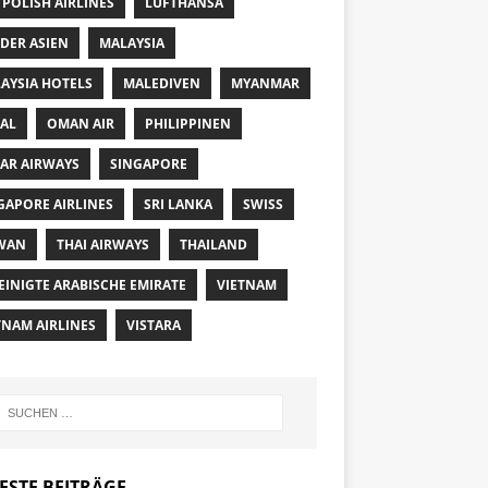
 POLISH AIRLINES
LUFTHANSA
DER ASIEN
MALAYSIA
AYSIA HOTELS
MALEDIVEN
MYANMAR
AL
OMAN AIR
PHILIPPINEN
AR AIRWAYS
SINGAPORE
GAPORE AIRLINES
SRI LANKA
SWISS
WAN
THAI AIRWAYS
THAILAND
EINIGTE ARABISCHE EMIRATE
VIETNAM
TNAM AIRLINES
VISTARA
ESTE BEITRÄGE