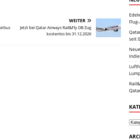
Edelw
WEITER
Flug-
Airbus
Jetzt bei Qatar Airways Rail&Fly DB Zug
Qata
kostenlos bis 31.12.2026
seit 
Neue
Indie
Luft
Lum
Rail&
Qata
KAT
ARC