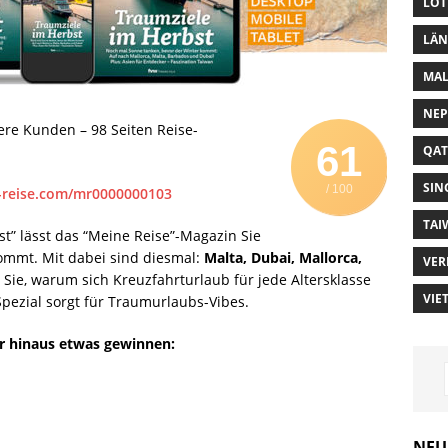
LOT
LÄN
MAL
NEP
re Kunden – 98 Seiten Reise-
61
QAT
SIN
/ 100
e-reise.com/mr0000000103
TAI
t” lässt das “Meine Reise”-Magazin Sie
ommt. Mit dabei sind diesmal:
Malta, Dubai, Mallorca,
VER
Sie, warum sich Kreuzfahrturlaub für jede Altersklasse
VIE
pezial sorgt für Traumurlaubs-Vibes.
r hinaus etwas gewinnen:
NEU