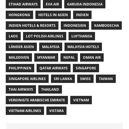
ETIHAD AIRWAYS
EVA AIR
GARUDA INDONESIA
HONGKONG
HOTELS IN ASIEN
INDIEN
INDIEN HOTELS & RESORTS
INDONESIEN
KAMBODSCHA
LAOS
LOT POLISH AIRLINES
LUFTHANSA
LÄNDER ASIEN
MALAYSIA
MALAYSIA HOTELS
MALEDIVEN
MYANMAR
NEPAL
OMAN AIR
PHILIPPINEN
QATAR AIRWAYS
SINGAPORE
SINGAPORE AIRLINES
SRI LANKA
SWISS
TAIWAN
THAI AIRWAYS
THAILAND
VEREINIGTE ARABISCHE EMIRATE
VIETNAM
VIETNAM AIRLINES
VISTARA