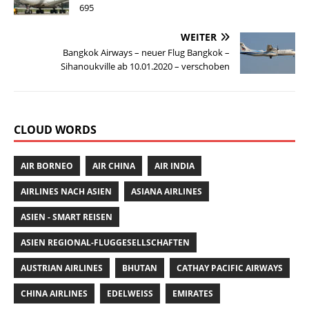
695
o
p
o
p
WEITER
Bangkok Airways – neuer Flug Bangkok –
k
Sihanoukville ab 10.01.2020 – verschoben
CLOUD WORDS
AIR BORNEO
AIR CHINA
AIR INDIA
AIRLINES NACH ASIEN
ASIANA AIRLINES
ASIEN - SMART REISEN
ASIEN REGIONAL-FLUGGESELLSCHAFTEN
AUSTRIAN AIRLINES
BHUTAN
CATHAY PACIFIC AIRWAYS
CHINA AIRLINES
EDELWEISS
EMIRATES