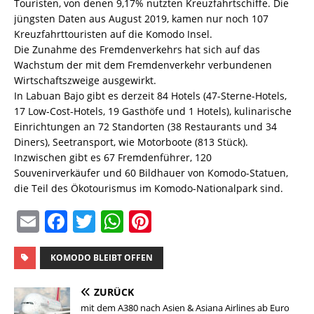
Touristen, von denen 9,17% nutzten Kreuzfahrtschiffe. Die
jüngsten Daten aus August 2019, kamen nur noch 107
Kreuzfahrttouristen auf die Komodo Insel.
Die Zunahme des Fremdenverkehrs hat sich auf das
Wachstum der mit dem Fremdenverkehr verbundenen
Wirtschaftszweige ausgewirkt.
In Labuan Bajo gibt es derzeit 84 Hotels (47-Sterne-Hotels,
17 Low-Cost-Hotels, 19 Gasthöfe und 1 Hotels), kulinarische
Einrichtungen an 72 Standorten (38 Restaurants und 34
Diners), Seetransport, wie Motorboote (813 Stück).
Inzwischen gibt es 67 Fremdenführer, 120
Souvenirverkäufer und 60 Bildhauer von Komodo-Statuen,
die Teil des Ökotourismus im Komodo-Nationalpark sind.
E
F
T
W
Pi
m
a
w
h
n
ai
c
it
at
te
KOMODO BLEIBT OFFEN
l
e
te
s
re
ZURÜCK
b
r
A
st
mit dem A380 nach Asien & Asiana Airlines ab Euro