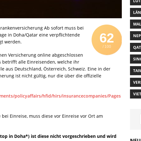
LOT
LÄN
MAL
 Krankenversicherung Ab sofort muss bei
62
age in Doha/Qatar eine verpflichtende
NEP
gt werden.
/ 100
QAT
chen Versicherung online abgeschlossen
SIN
 betrifft alle Einreisenden, welche ihr
alle aus Deutschland, Österreich, Schweiz. Eine in der
TAI
rung ist nicht gültig, nur die über die offizielle
VER
VIE
ents/policyaffairs/hfid/hirs/insurancecompanies/Pages
 bei Einreise, muss diese vor Einreise vor Ort am
Stop in Doha*) ist diese nicht vorgeschrieben und wird
NEU