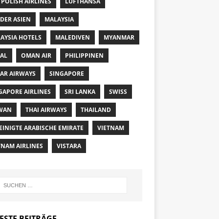
 POLISH AIRLINES
LUFTHANSA
DER ASIEN
MALAYSIA
AYSIA HOTELS
MALEDIVEN
MYANMAR
AL
OMAN AIR
PHILIPPINEN
AR AIRWAYS
SINGAPORE
GAPORE AIRLINES
SRI LANKA
SWISS
WAN
THAI AIRWAYS
THAILAND
EINIGTE ARABISCHE EMIRATE
VIETNAM
TNAM AIRLINES
VISTARA
ESTE BEITRÄGE