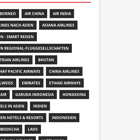
 BORNEO
AIR CHINA
AIR INDIA
LINES NACH ASIEN
ASIANA AIRLINES
EN - SMART REISEN
EN REGIONAL-FLUGGESELLSCHAFTEN
TRIAN AIRLINES
BHUTAN
HAY PACIFIC AIRWAYS
CHINA AIRLINES
LWEISS
EMIRATES
ETIHAD AIRWAYS
 AIR
GARUDA INDONESIA
HONGKONG
ELS IN ASIEN
INDIEN
IEN HOTELS & RESORTS
INDONESIEN
MBODSCHA
LAOS