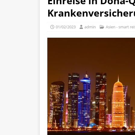
Einreise in Doha-Q
Krankenversicher
01/02/2023
admin
Asien - smart re