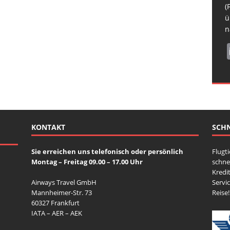
H
b
R
(
N
s
ü
S
n
KONTAKT
SCHN
Sie erreichen uns telefonisch oder persönlich
Flugt
Montag – Freitag 09.00 – 17.00 Uhr
schne
Kredit
Airways Travel GmbH
Servi
Mannheimer-Str. 73
Reise!
60327 Frankfurt
IATA – AER – AEK