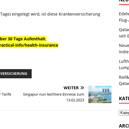
Edelw
Tage) eingelegt wird, ist diese Krankenversicherung
Flug-
Qata
seit 
über 30 Tage Aufenthalt.
ractical-info/health-insurance
Neue
Indie
Luft
Lum
ENVERSICHERUNG
Rail&
Qata
WEITER
 Tarife
Singapur nun leichtere Einreise zum
KAT
13.02.2023
ARC