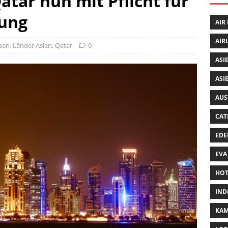
atar nun mit Pflicht für
ung
AIR
AIR
isen
,
Länder Asien
,
Qatar
0
ASI
ASI
AUS
CAT
EDE
EVA
HOT
IND
KA