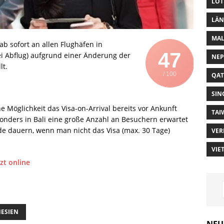
LOT
LÄN
MAL
ab sofort an allen Flughäfen in
47
ei Abflug) aufgrund einer Änderung der
NEP
lt.
/ 100
QAT
SIN
e Möglichkeit das Visa-on-Arrival bereits vor Ankunft
TAI
onders in Bali eine große Anzahl an Besuchern erwartet
e dauern, wenn man nicht das Visa (max. 30 Tage)
VER
VIE
tzt online
NESIEN
NEU