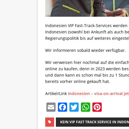
Indonesien VIP Fast-Track-Services werden 
Indonesien (sowohl bei Ankunft als auch b
Regierungspolitik bis auf weiteres eingestel
Wir informieren sobald wieder verfügbar.
Wir verweisen hier nochmal auf die einfach
online zu kaufen, denn in 2023 werden bes
und dann kann es schon mal bis zu 1 Stund
bereits vorher online gekauft hat.
Artikel/Link
Indonesien – visa-on-arrival je
E
F
T
W
Pi
m
a
w
h
n
ai
c
it
at
te
KEIN VIP FAST TRACK SERVICE IN INDO