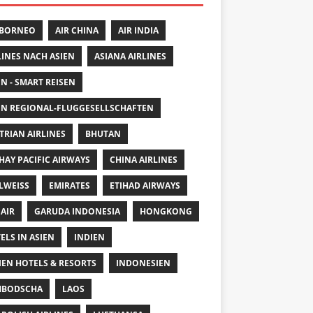
 BORNEO
AIR CHINA
AIR INDIA
LINES NACH ASIEN
ASIANA AIRLINES
EN - SMART REISEN
EN REGIONAL-FLUGGESELLSCHAFTEN
TRIAN AIRLINES
BHUTAN
HAY PACIFIC AIRWAYS
CHINA AIRLINES
LWEISS
EMIRATES
ETIHAD AIRWAYS
 AIR
GARUDA INDONESIA
HONGKONG
ELS IN ASIEN
INDIEN
IEN HOTELS & RESORTS
INDONESIEN
MBODSCHA
LAOS