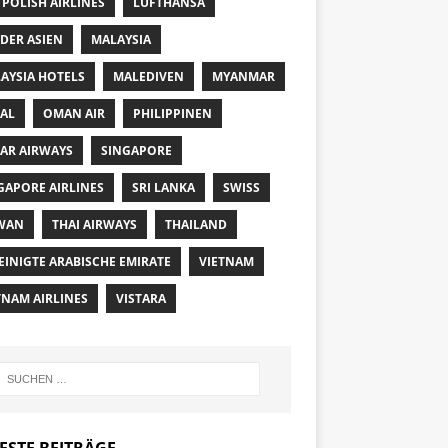
 POLISH AIRLINES
LUFTHANSA
DER ASIEN
MALAYSIA
AYSIA HOTELS
MALEDIVEN
MYANMAR
AL
OMAN AIR
PHILIPPINEN
AR AIRWAYS
SINGAPORE
GAPORE AIRLINES
SRI LANKA
SWISS
WAN
THAI AIRWAYS
THAILAND
EINIGTE ARABISCHE EMIRATE
VIETNAM
TNAM AIRLINES
VISTARA
ESTE BEITRÄGE