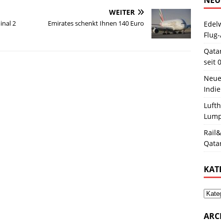
WEITER
inal 2
Emirates schenkt Ihnen 140 Euro
Edelw
Flug-
Qata
seit 
Neue
Indie
Luft
Lum
Rail&
Qata
KAT
ARC