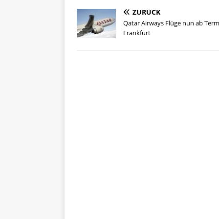
l
e
te
s
re
ZURÜCK
b
r
A
st
Qatar Airways Flüge nun ab Term
Frankfurt
o
p
o
p
k