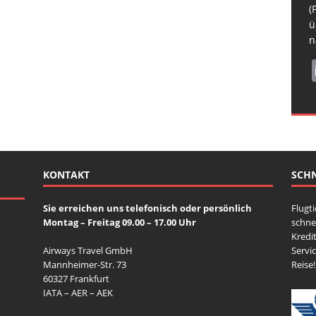
H
b
R
(
N
s
ü
S
n
KONTAKT
SCHN
Sie erreichen uns telefonisch oder persönlich
Flugt
Montag – Freitag 09.00 – 17.00 Uhr
schne
Kredit
Airways Travel GmbH
Servi
Mannheimer-Str. 73
Reise!
60327 Frankfurt
IATA – AER – AEK