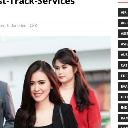
st-Track-Services
AIR
AIR
isen
,
Indonesien
0
ASI
ASI
AUS
CAT
EDE
EVA
HOT
IND
KA