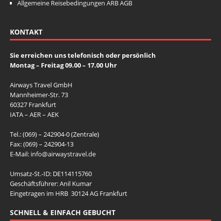
k
k
k
Allgemeine Reisebedingungen ARB AGB
KONTAKT
Sie erreichen uns telefonisch oder persönlich
Montag – Freitag 09.00 – 17.00 Uhr
Airways Travel GmbH
Mannheimer-Str. 73
60327 Frankfurt
IATA – AER – AEK
Tel.: (069) – 242904-0 (Zentrale)
Fax: (069) – 242904-13
E-Mail:
info@airwaystravel.de
Umsatz-St.-ID: DE114115760
Geschäftsführer: Anil Kumar
Eingetragen im HRB 30124 AG Frankfurt
SCHNELL & EINFACH GEBUCHT