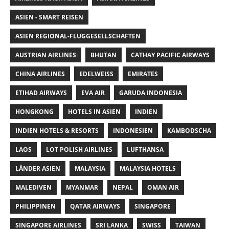
ASIEN - SMART REISEN
ASIEN REGIONAL-FLUGGESELLSCHAFTEN
AUSTRIAN AIRLINES
BHUTAN
CATHAY PACIFIC AIRWAYS
CHINA AIRLINES
EDELWEISS
EMIRATES
ETIHAD AIRWAYS
EVA AIR
GARUDA INDONESIA
HONGKONG
HOTELS IN ASIEN
INDIEN
INDIEN HOTELS & RESORTS
INDONESIEN
KAMBODSCHA
LAOS
LOT POLISH AIRLINES
LUFTHANSA
LÄNDER ASIEN
MALAYSIA
MALAYSIA HOTELS
MALEDIVEN
MYANMAR
NEPAL
OMAN AIR
PHILIPPINEN
QATAR AIRWAYS
SINGAPORE
SINGAPORE AIRLINES
SRI LANKA
SWISS
TAIWAN