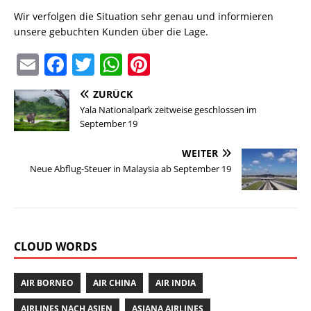
Wir verfolgen die Situation sehr genau und informieren
unsere gebuchten Kunden über die Lage.
E
F
T
W
Pi
m
a
w
h
n
ZURÜCK
ai
c
it
at
te
Yala Nationalpark zeitweise geschlossen im
l
e
te
s
re
September 19
b
r
A
st
WEITER
o
p
Neue Abflug-Steuer in Malaysia ab September 19
o
p
k
CLOUD WORDS
AIR BORNEO
AIR CHINA
AIR INDIA
AIRLINES NACH ASIEN
ASIANA AIRLINES