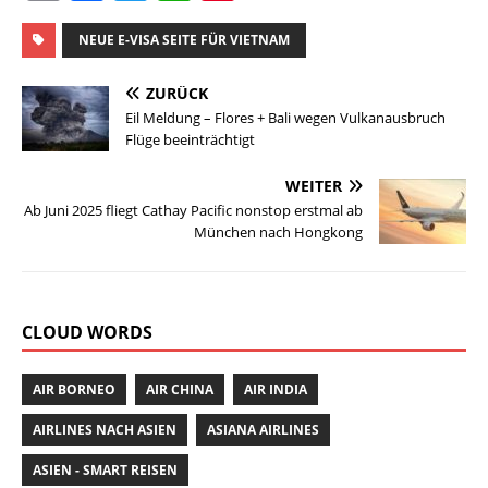
m
a
w
h
n
ai
c
it
at
te
NEUE E-VISA SEITE FÜR VIETNAM
l
e
te
s
re
ZURÜCK
b
r
A
st
Eil Meldung – Flores + Bali wegen Vulkanausbruch
Flüge beeinträchtigt
o
p
o
p
WEITER
Ab Juni 2025 fliegt Cathay Pacific nonstop erstmal ab
k
München nach Hongkong
CLOUD WORDS
AIR BORNEO
AIR CHINA
AIR INDIA
AIRLINES NACH ASIEN
ASIANA AIRLINES
ASIEN - SMART REISEN