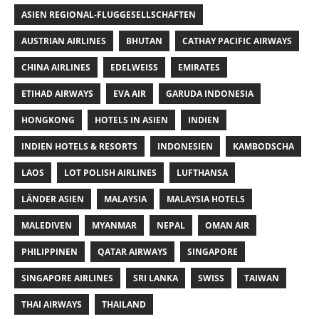
ASIEN REGIONAL-FLUGGESELLSCHAFTEN
AUSTRIAN AIRLINES
BHUTAN
CATHAY PACIFIC AIRWAYS
CHINA AIRLINES
EDELWEISS
EMIRATES
ETIHAD AIRWAYS
EVA AIR
GARUDA INDONESIA
HONGKONG
HOTELS IN ASIEN
INDIEN
INDIEN HOTELS & RESORTS
INDONESIEN
KAMBODSCHA
LAOS
LOT POLISH AIRLINES
LUFTHANSA
LÄNDER ASIEN
MALAYSIA
MALAYSIA HOTELS
MALEDIVEN
MYANMAR
NEPAL
OMAN AIR
PHILIPPINEN
QATAR AIRWAYS
SINGAPORE
SINGAPORE AIRLINES
SRI LANKA
SWISS
TAIWAN
THAI AIRWAYS
THAILAND