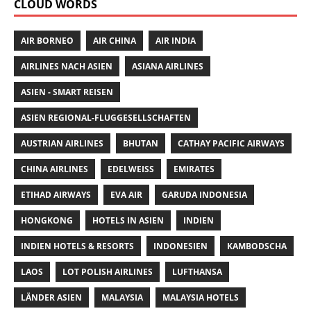
CLOUD WORDS
AIR BORNEO
AIR CHINA
AIR INDIA
AIRLINES NACH ASIEN
ASIANA AIRLINES
ASIEN - SMART REISEN
ASIEN REGIONAL-FLUGGESELLSCHAFTEN
AUSTRIAN AIRLINES
BHUTAN
CATHAY PACIFIC AIRWAYS
CHINA AIRLINES
EDELWEISS
EMIRATES
ETIHAD AIRWAYS
EVA AIR
GARUDA INDONESIA
HONGKONG
HOTELS IN ASIEN
INDIEN
INDIEN HOTELS & RESORTS
INDONESIEN
KAMBODSCHA
LAOS
LOT POLISH AIRLINES
LUFTHANSA
LÄNDER ASIEN
MALAYSIA
MALAYSIA HOTELS