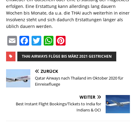
erfolgen. Eine Erstattung kann allerdings lang dauern
Wochen bis Monate, da u.a. die THAI auch weiterhin in einer
Insolvenz steht und sich dadurch Erstattungen länger als
üblich dauern werden.
E
F
T
W
Pi
m
a
w
h
n
ai
c
it
at
te
THAI AIRWAYS FLÜGE BIS MÄRZ 2021 GESTRICHEN
l
e
te
s
re
ZURÜCK
b
r
A
st
Qatar Airways nach Thailand im Oktober 2020 für
Einreisefluege
o
p
o
p
WEITER
Best Instant Flight Bookings/Tickets to India for
k
Indians & OCI