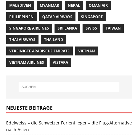
MALEDIVEN
MYANMAR
NEPAL
OMAN AIR
PHILIPPINEN
QATAR AIRWAYS
SINGAPORE
SINGAPORE AIRLINES
SRI LANKA
SWISS
TAIWAN
THAI AIRWAYS
THAILAND
VEREINIGTE ARABISCHE EMIRATE
VIETNAM
VIETNAM AIRLINES
VISTARA
NEUESTE BEITRÄGE
Edelweiss – die Schweizer Ferienflieger – die Flug-Alternative
nach Asien