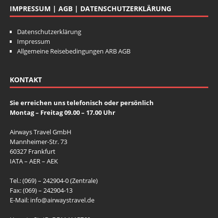
b
A
st
b
A
st
o
p
o
p
b
A
st
IMPRESSUM | AGB | DATENSCHUTZERKLÄRUNG
o
p
o
p
o
p
o
p
o
p
o
p
o
p
k
k
o
p
Datenschutzerklärung
Impressum
k
k
k
Allgemeine Reisebedingungen ARB AGB
KONTAKT
Sie erreichen uns telefonisch oder persönlich
Montag – Freitag 09.00 – 17.00 Uhr
Airways Travel GmbH
Mannheimer-Str. 73
60327 Frankfurt
IATA – AER – AEK
Tel.: (069) – 242904-0 (Zentrale)
Fax: (069) – 242904-13
E-Mail:
info@airwaystravel.de