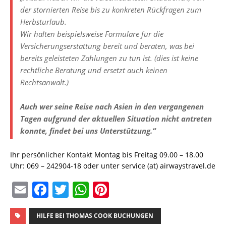
der stornierten Reise bis zu konkreten Rückfragen zum
Herbsturlaub.
Wir halten beispielsweise Formulare für die
Versicherungserstattung bereit und beraten, was bei
bereits geleisteten Zahlungen zu tun ist. (dies ist keine
rechtliche Beratung und ersetzt auch keinen
Rechtsanwalt.)
Auch wer seine Reise nach Asien in den vergangenen
Tagen aufgrund der aktuellen Situation nicht antreten
konnte, findet bei uns Unterstützung.“
Ihr persönlicher Kontakt Montag bis Freitag 09.00 – 18.00
Uhr: 069 – 242904-18 oder unter service (at) airwaystravel.de
E
F
T
W
Pi
m
a
w
h
n
ai
c
it
at
te
HILFE BEI THOMAS COOK BUCHUNGEN