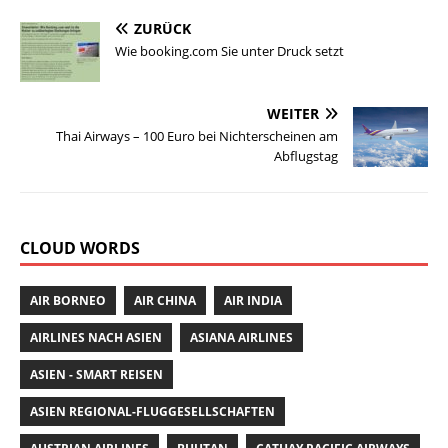
l
e
te
s
re
ZURÜCK
b
r
A
st
Wie booking.com Sie unter Druck setzt
o
p
o
p
WEITER
Thai Airways – 100 Euro bei Nichterscheinen am
k
Abflugstag
CLOUD WORDS
AIR BORNEO
AIR CHINA
AIR INDIA
AIRLINES NACH ASIEN
ASIANA AIRLINES
ASIEN - SMART REISEN
ASIEN REGIONAL-FLUGGESELLSCHAFTEN