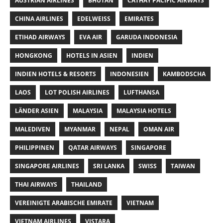
AUSTRIAN AIRLINES
BHUTAN
CATHAY PACIFIC AIRWAYS
CHINA AIRLINES
EDELWEISS
EMIRATES
ETIHAD AIRWAYS
EVA AIR
GARUDA INDONESIA
HONGKONG
HOTELS IN ASIEN
INDIEN
INDIEN HOTELS & RESORTS
INDONESIEN
KAMBODSCHA
LAOS
LOT POLISH AIRLINES
LUFTHANSA
LÄNDER ASIEN
MALAYSIA
MALAYSIA HOTELS
MALEDIVEN
MYANMAR
NEPAL
OMAN AIR
PHILIPPINEN
QATAR AIRWAYS
SINGAPORE
SINGAPORE AIRLINES
SRI LANKA
SWISS
TAIWAN
THAI AIRWAYS
THAILAND
VEREINIGTE ARABISCHE EMIRATE
VIETNAM
VIETNAM AIRLINES
VISTARA