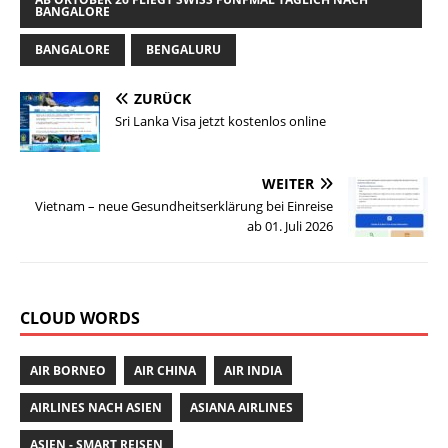
l
e
te
s
re
BANGALORE
b
r
A
st
BANGALORE
BENGALURU
o
p
o
p
ZURÜCK
k
Sri Lanka Visa jetzt kostenlos online
WEITER
Vietnam – neue Gesundheitserklärung bei Einreise
ab 01. Juli 2026
CLOUD WORDS
AIR BORNEO
AIR CHINA
AIR INDIA
AIRLINES NACH ASIEN
ASIANA AIRLINES
ASIEN - SMART REISEN