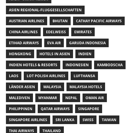
ASIEN REGIONAL-FLUGGESELLSCHAFTEN
AUSTRIAN AIRLINES
BHUTAN
CATHAY PACIFIC AIRWAYS
CHINA AIRLINES
EDELWEISS
EMIRATES
ETIHAD AIRWAYS
EVA AIR
GARUDA INDONESIA
HONGKONG
HOTELS IN ASIEN
INDIEN
INDIEN HOTELS & RESORTS
INDONESIEN
KAMBODSCHA
LAOS
LOT POLISH AIRLINES
LUFTHANSA
LÄNDER ASIEN
MALAYSIA
MALAYSIA HOTELS
MALEDIVEN
MYANMAR
NEPAL
OMAN AIR
PHILIPPINEN
QATAR AIRWAYS
SINGAPORE
SINGAPORE AIRLINES
SRI LANKA
SWISS
TAIWAN
THAI AIRWAYS
THAILAND