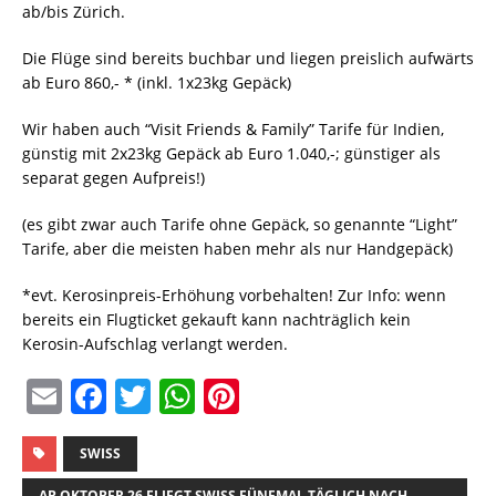
ab/bis Zürich.
Die Flüge sind bereits buchbar und liegen preislich aufwärts
ab Euro 860,- * (inkl. 1x23kg Gepäck)
Wir haben auch “Visit Friends & Family” Tarife für Indien,
günstig mit 2x23kg Gepäck ab Euro 1.040,-; günstiger als
separat gegen Aufpreis!)
(es gibt zwar auch Tarife ohne Gepäck, so genannte “Light”
Tarife, aber die meisten haben mehr als nur Handgepäck)
*evt. Kerosinpreis-Erhöhung vorbehalten! Zur Info: wenn
bereits ein Flugticket gekauft kann nachträglich kein
Kerosin-Aufschlag verlangt werden.
E
F
T
W
Pi
m
a
w
h
n
ai
c
it
at
te
SWISS
AB OKTOBER 26 FLIEGT SWISS FÜNFMAL TÄGLICH NACH