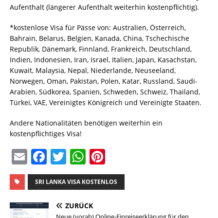
Aufenthalt (längerer Aufenthalt weiterhin kostenpflichtig).
*kostenlose Visa für Pässe von: Australien, Österreich,
Bahrain, Belarus, Belgien, Kanada, China, Tschechische
Republik, Dänemark, Finnland, Frankreich, Deutschland,
Indien, Indonesien, Iran, Israel, Italien, Japan, Kasachstan,
Kuwait, Malaysia, Nepal, Niederlande, Neuseeland,
Norwegen, Oman, Pakistan, Polen, Katar, Russland, Saudi-
Arabien, Südkorea, Spanien, Schweden, Schweiz, Thailand,
Türkei, VAE, Vereinigtes Königreich und Vereinigte Staaten.
Andere Nationalitäten benötigen weiterhin ein
kostenpflichtiges Visa!
E
F
T
W
Pi
m
a
w
h
n
ai
c
it
at
te
SRI LANKA VISA KOSTENLOS
l
e
te
s
re
ZURÜCK
Neue (vorab) Online-Einreiseerklärung für den