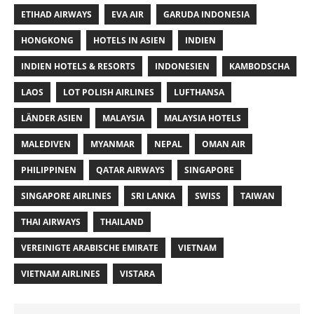
ETIHAD AIRWAYS
EVA AIR
GARUDA INDONESIA
HONGKONG
HOTELS IN ASIEN
INDIEN
INDIEN HOTELS & RESORTS
INDONESIEN
KAMBODSCHA
LAOS
LOT POLISH AIRLINES
LUFTHANSA
LÄNDER ASIEN
MALAYSIA
MALAYSIA HOTELS
MALEDIVEN
MYANMAR
NEPAL
OMAN AIR
PHILIPPINEN
QATAR AIRWAYS
SINGAPORE
SINGAPORE AIRLINES
SRI LANKA
SWISS
TAIWAN
THAI AIRWAYS
THAILAND
VEREINIGTE ARABISCHE EMIRATE
VIETNAM
VIETNAM AIRLINES
VISTARA