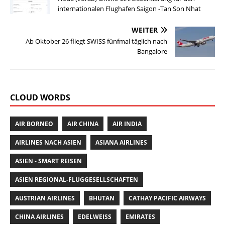
b
r
A
st
internationalen Flughafen Saigon -Tan Son Nhat
o
p
o
p
WEITER
Ab Oktober 26 fliegt SWISS fünfmal täglich nach
k
Bangalore
CLOUD WORDS
AIR BORNEO
AIR CHINA
AIR INDIA
AIRLINES NACH ASIEN
ASIANA AIRLINES
ASIEN - SMART REISEN
ASIEN REGIONAL-FLUGGESELLSCHAFTEN
AUSTRIAN AIRLINES
BHUTAN
CATHAY PACIFIC AIRWAYS
CHINA AIRLINES
EDELWEISS
EMIRATES