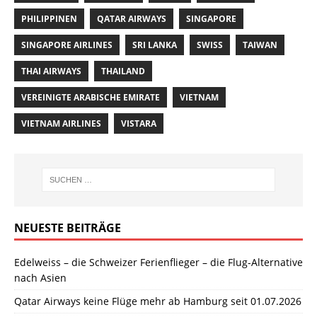
PHILIPPINEN
QATAR AIRWAYS
SINGAPORE
SINGAPORE AIRLINES
SRI LANKA
SWISS
TAIWAN
THAI AIRWAYS
THAILAND
VEREINIGTE ARABISCHE EMIRATE
VIETNAM
VIETNAM AIRLINES
VISTARA
NEUESTE BEITRÄGE
Edelweiss – die Schweizer Ferienflieger – die Flug-Alternative
nach Asien
Qatar Airways keine Flüge mehr ab Hamburg seit 01.07.2026