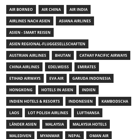
AIR BORNEO
AIR CHINA
AIR INDIA
AIRLINES NACH ASIEN
ASIANA AIRLINES
ASIEN - SMART REISEN
ASIEN REGIONAL-FLUGGESELLSCHAFTEN
AUSTRIAN AIRLINES
BHUTAN
CATHAY PACIFIC AIRWAYS
CHINA AIRLINES
EDELWEISS
EMIRATES
ETIHAD AIRWAYS
EVA AIR
GARUDA INDONESIA
HONGKONG
HOTELS IN ASIEN
INDIEN
INDIEN HOTELS & RESORTS
INDONESIEN
KAMBODSCHA
LAOS
LOT POLISH AIRLINES
LUFTHANSA
LÄNDER ASIEN
MALAYSIA
MALAYSIA HOTELS
MALEDIVEN
MYANMAR
NEPAL
OMAN AIR