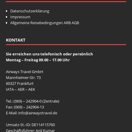
o
p
o
p
o
p
o
p
o
p
o
p
o
p
k
k
o
p
Datenschutzerklärung
Impressum
k
k
k
Allgemeine Reisebedingungen ARB AGB
KONTAKT
Sie erreichen uns telefonisch oder persönlich
Montag – Freitag 09.00 – 17.00 Uhr
Airways Travel GmbH
Mannheimer-Str. 73
60327 Frankfurt
IATA – AER – AEK
Tel.: (069) – 242904-0 (Zentrale)
Fax: (069) – 242904-13
E-Mail:
info@airwaystravel.de
Umsatz-St.-ID: DE114115760
Geschäftsführer: Anil Kumar