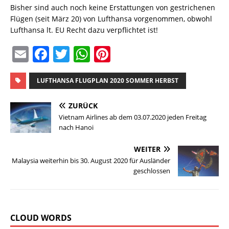
Bisher sind auch noch keine Erstattungen von gestrichenen
Flügen (seit März 20) von Lufthansa vorgenommen, obwohl
Lufthansa lt. EU Recht dazu verpflichtet ist!
E
F
T
W
Pi
m
a
w
h
n
ai
c
it
at
te
LUFTHANSA FLUGPLAN 2020 SOMMER HERBST
l
e
te
s
re
ZURÜCK
b
r
A
st
Vietnam Airlines ab dem 03.07.2020 jeden Freitag
nach Hanoi
o
p
o
p
WEITER
Malaysia weiterhin bis 30. August 2020 für Ausländer
k
geschlossen
CLOUD WORDS