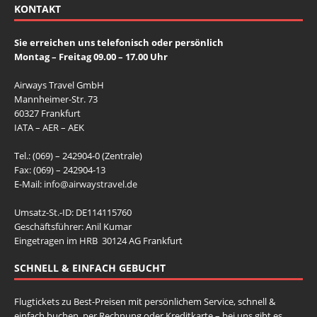
KONTAKT
Sie erreichen uns telefonisch oder persönlich
Montag – Freitag 09.00 – 17.00 Uhr
Airways Travel GmbH
Mannheimer-Str. 73
60327 Frankfurt
IATA – AER – AEK
Tel.: (069) – 242904-0 (Zentrale)
Fax: (069) – 242904-13
E-Mail:
info@airwaystravel.de
Umsatz-St.-ID: DE114115760
Geschäftsführer: Anil Kumar
Eingetragen im HRB 30124 AG Frankfurt
SCHNELL & EINFACH GEBUCHT
Flugtickets zu Best-Preisen mit persönlichem Service, schnell &
einfach buchen, per Rechnung oder Kreditkarte – bei uns gibt es