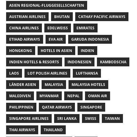
ASIEN REGIONAL-FLUGGESELLSCHAFTEN
AUSTRIAN AIRLINES
BHUTAN
CATHAY PACIFIC AIRWAYS
CHINA AIRLINES
EDELWEISS
EMIRATES
ETIHAD AIRWAYS
EVA AIR
GARUDA INDONESIA
HONGKONG
HOTELS IN ASIEN
INDIEN
INDIEN HOTELS & RESORTS
INDONESIEN
KAMBODSCHA
LAOS
LOT POLISH AIRLINES
LUFTHANSA
LÄNDER ASIEN
MALAYSIA
MALAYSIA HOTELS
MALEDIVEN
MYANMAR
NEPAL
OMAN AIR
PHILIPPINEN
QATAR AIRWAYS
SINGAPORE
SINGAPORE AIRLINES
SRI LANKA
SWISS
TAIWAN
THAI AIRWAYS
THAILAND