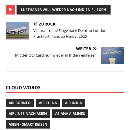
m
a
w
h
n
ai
c
it
at
te
LUFTHANSA WILL WIEDER NACH INDIEN FLIEGEN
l
e
te
s
re
ZURÜCK
b
r
A
st
Vistara – neue Flüge nach Delhi ab London,
Frankfurt, Paris ab Herbst 2020
o
p
o
p
WEITER
Mit der OCI Card nun wieder in Indien einreisen
k
CLOUD WORDS
AIR BORNEO
AIR CHINA
AIR INDIA
AIRLINES NACH ASIEN
ASIANA AIRLINES
ASIEN - SMART REISEN