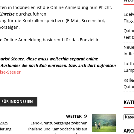
äfen in Indonesien ist die Online Anmeldung nun Pflicht.
Einreise
durchzuführen.
Edelw
g für die Kontrollen speichern (E-Mail, Screenshot,
Flug-
vorzeigen.
Qata
seit 
 die Online Anmeldung basierend für das Endziel in
Neue
Indie
Tourist Steuer, diese muss weiterhin separat online
Luft
Ausländer die nach Bali einreisen, bzw. sich dort aufhalten
Lum
eise-Steuer
Rail&
Qata
G FÜR INDONESIEN
KAT
WEITER
 2025
Land-Grenzübergänge zwischen
rierung
Thailand und Kambodscha bis auf
ARC