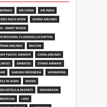
 BORNEO
AIR CHINA
AIR INDIA
LINES NACH ASIEN
ASIANA AIRLINES
EN - SMART REISEN
EN REGIONAL-FLUGGESELLSCHAFTEN
TRIAN AIRLINES
BHUTAN
HAY PACIFIC AIRWAYS
CHINA AIRLINES
LWEISS
EMIRATES
ETIHAD AIRWAYS
 AIR
GARUDA INDONESIA
HONGKONG
ELS IN ASIEN
INDIEN
IEN HOTELS & RESORTS
INDONESIEN
MBODSCHA
LAOS