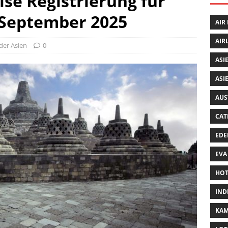
ise Registrierung für
 September 2025
AIR
AIR
der Asien
0
ASI
ASI
AUS
CAT
EDE
EVA
HOT
IND
KA