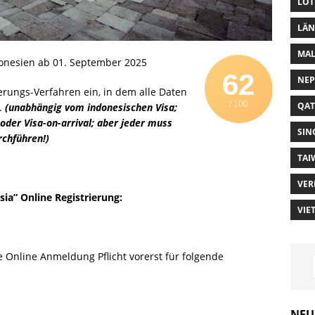
LOT
LÄN
MAL
donesien ab 01. September 2025
62
NEP
erungs-Verfahren ein, in dem alle Daten
/ 100
QAT
d.
(unabhängig vom indonesischen Visa;
oder Visa-on-arrival; aber jeder muss
SIN
rchführen!)
TAI
VER
sia”
Online Registrierung:
VIE
e Online Anmeldung Pflicht vorerst für folgende
NEU