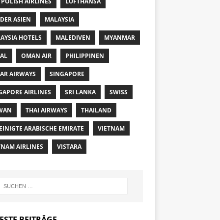
 POLISH AIRLINES
LUFTHANSA
DER ASIEN
MALAYSIA
AYSIA HOTELS
MALEDIVEN
MYANMAR
AL
OMAN AIR
PHILIPPINEN
AR AIRWAYS
SINGAPORE
GAPORE AIRLINES
SRI LANKA
SWISS
WAN
THAI AIRWAYS
THAILAND
EINIGTE ARABISCHE EMIRATE
VIETNAM
TNAM AIRLINES
VISTARA
ESTE BEITRÄGE