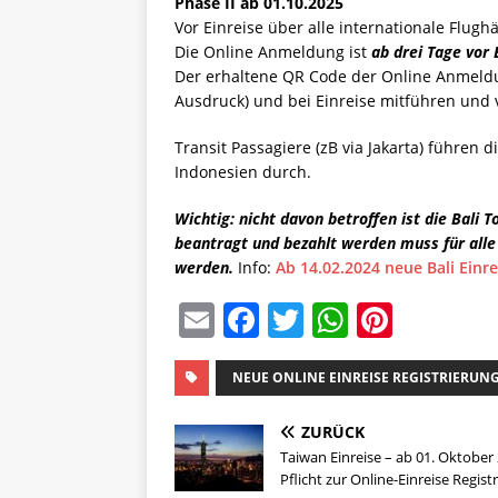
Phase II ab 01.10.2025
Vor Einreise über alle internationale Flugh
Die Online Anmeldung ist
ab drei Tage vor 
Der erhaltene QR Code der Online Anmeldun
Ausdruck) und bei Einreise mitführen und 
Transit Passagiere (zB via Jakarta) führen
Indonesien durch.
Wichtig: nicht davon betroffen ist die Bali 
beantragt und bezahlt werden muss für alle 
werden.
Info:
Ab 14.02.2024 neue Bali Einr
E
F
T
W
Pi
m
a
w
h
n
ai
c
it
at
te
NEUE ONLINE EINREISE REGISTRIERUN
l
e
te
s
re
ZURÜCK
b
r
A
st
Taiwan Einreise – ab 01. Oktober
Pflicht zur Online-Einreise Regist
o
p