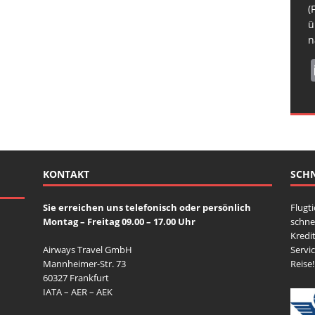
H
b
R
(
N
s
ü
S
n
KONTAKT
SCHN
Sie erreichen uns telefonisch oder persönlich
Flugt
Montag – Freitag 09.00 – 17.00 Uhr
schne
Kredit
Airways Travel GmbH
Servi
Mannheimer-Str. 73
Reise!
60327 Frankfurt
IATA – AER – AEK